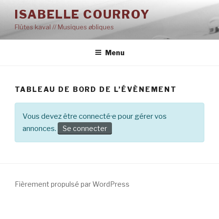
Aller
ISABELLE COURROY
au
Flûtes kaval // Musiques øbliques
contenu
principal
Menu
TABLEAU DE BORD DE L’ÉVÈNEMENT
Vous devez être connecté·e pour gérer vos
annonces.
Se connecter
Fièrement propulsé par WordPress