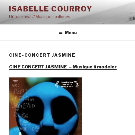
Aller
ISABELLE COURROY
au
Flûtes kaval // Musiques øbliques
contenu
principal
Menu
CINE-CONCERT JASMINE
CINE CONCERT JASMINE – Musique à modeler