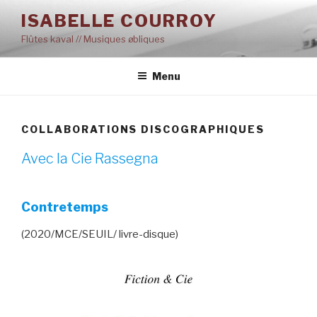
Aller
ISABELLE COURROY
au
Flûtes kaval // Musiques øbliques
contenu
principal
Menu
COLLABORATIONS DISCOGRAPHIQUES
Avec la Cie Rassegna
Contretemps
(2020/MCE/SEUIL/ livre-disque)