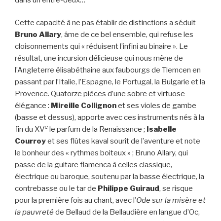
Cette capacité à ne pas établir de distinctions a séduit
Bruno Allary
, âme de ce bel ensemble, qui refuse les
cloisonnements qui « réduisent l’infini au binaire ». Le
résultat, une incursion délicieuse qui nous mène de
l’Angleterre élisabéthaine aux faubourgs de Tlemcen en
passant par l’Italie, l’Espagne, le Portugal, la Bulgarie et la
Provence. Quatorze pièces d’une sobre et virtuose
élégance :
Mireille Collignon
et ses violes de gambe
(basse et dessus), apporte avec ces instruments nés à la
e
fin du XV
le parfum de la Renaissance ;
Isabelle
Courroy
et ses flûtes kaval sourit de l’aventure et note
le bonheur des « rythmes boiteux » ; Bruno Allary, qui
passe de la guitare flamenca à celles classique,
électrique ou baroque, soutenu par la basse électrique, la
contrebasse ou le tar de
Philippe Guiraud
, se risque
pour la première fois au chant, avec l’
Ode sur la misère et
la pauvreté
de Bellaud de la Bellaudière en langue d’Oc,