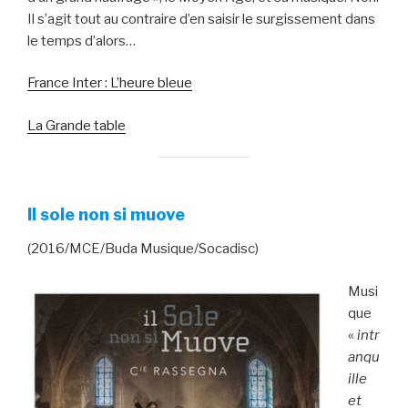
Il s’agit tout au contraire d’en saisir le surgissement dans
le temps d’alors…
France Inter : L’heure bleue
La Grande table
Il sole non si muove
(2016/MCE/Buda Musique/Socadisc)
Musi
que
«
intr
anqu
ille
et