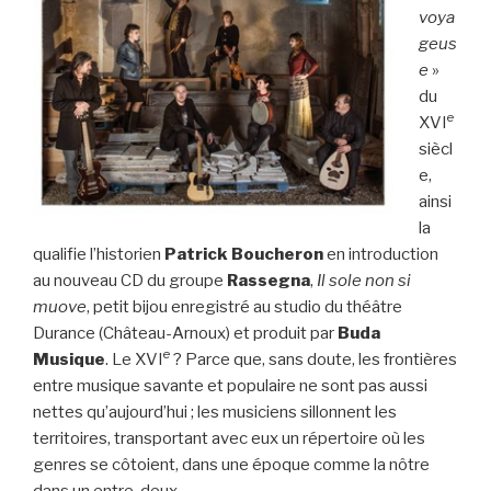
voya
geus
e
»
du
e
XVI
siècl
e,
ainsi
la
qualifie l’historien
Patrick Boucheron
en introduction
au nouveau CD du groupe
Rassegna
,
Il sole non si
muove
, petit bijou enregistré au studio du théâtre
Durance (Château-Arnoux) et produit par
Buda
e
Musique
. Le XVI
? Parce que, sans doute, les frontières
entre musique savante et populaire ne sont pas aussi
nettes qu’aujourd’hui ; les musiciens sillonnent les
territoires, transportant avec eux un répertoire où les
genres se côtoient, dans une époque comme la nôtre
dans un entre-deux…