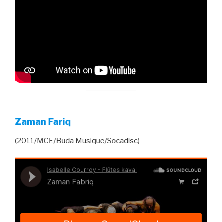
Zaman Fariq
(2011/MCE/Buda Musique/Socadisc)