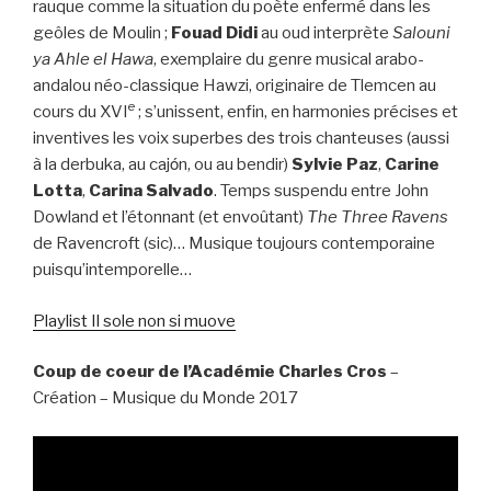
rauque comme la situation du poète enfermé dans les
geôles de Moulin ;
Fouad Didi
au oud interprète
Salouni
ya Ahle el Hawa
, exemplaire du genre musical arabo-
andalou néo-classique Hawzi, originaire de Tlemcen au
e
cours du XVI
; s’unissent, enfin, en harmonies précises et
inventives les voix superbes des trois chanteuses (aussi
à la derbuka, au cajόn, ou au bendir)
Sylvie Paz
,
Carine
Lotta
,
Carina Salvado
. Temps suspendu entre John
Dowland et l’étonnant (et envoûtant)
The Three Ravens
de Ravencroft (sic)… Musique toujours contemporaine
puisqu’intemporelle…
Playlist Il sole non si muove
Coup de coeur de l’Académie Charles Cros
–
Création – Musique du Monde 2017